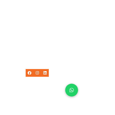
info@equiventure.nl
(0318) 79 30 30
Sociaal
Bezoek ons
De Schalm 11
3927 EH Renswoude