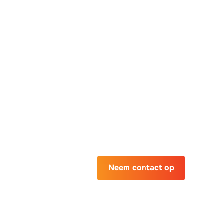
info@equiventur
(0318) 79 3
Neem contact op