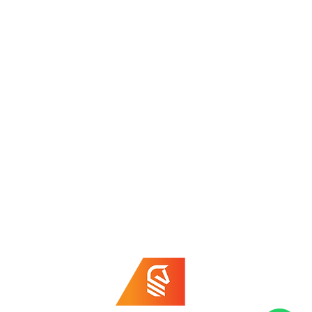
Bezoek ons
De Schalm 11
3927 EH Renswoude