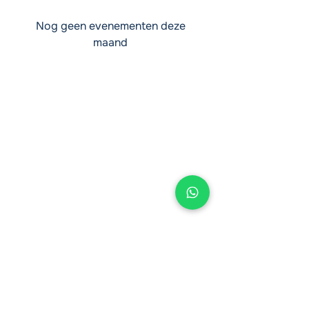
Nog geen evenementen deze
maand
info@equiventure.nl
(0318) 79 30 30
Sociaal
Bezoek ons