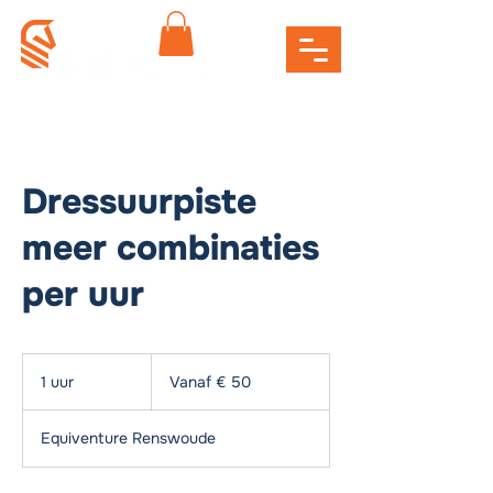
Dressuurpiste
meer combinaties
per uur
Vanaf
50
1 uur
1
Vanaf € 50
euro
u
u
Equiventure Renswoude