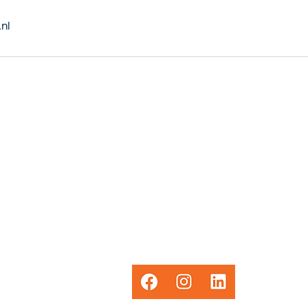
nl
e.nl
Sociaal
0 30