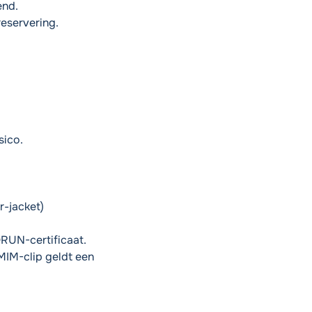
end.
reservering.
sico.
r-jacket)
ORUN-certificaat.
MIM-clip geldt een