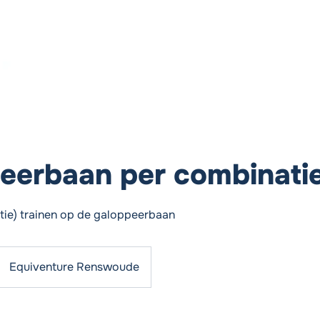
Inloggen
eerbaan per combinati
itie) trainen op de galoppeerbaan
Equiventure Renswoude