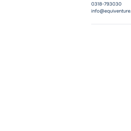
0318-793030
info@equiventure.
info@equiventur
(0318) 79 3