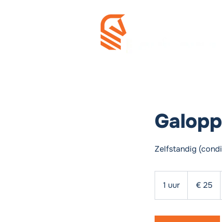
Galopp
Zelfstandig (cond
25
euro
1 uur
1
€ 25
u
u