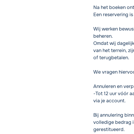
Na het boeken ont
Een reservering is
Wij werken bewust
beheren.
Omdat wij dagelij
van het terrein, z
of terugbetalen.
We vragen hiervoo
Annuleren en verp
-Tot 12 uur vóór a
via je account.
Bij annulering bin
volledige bedrag 
gerestitueerd.