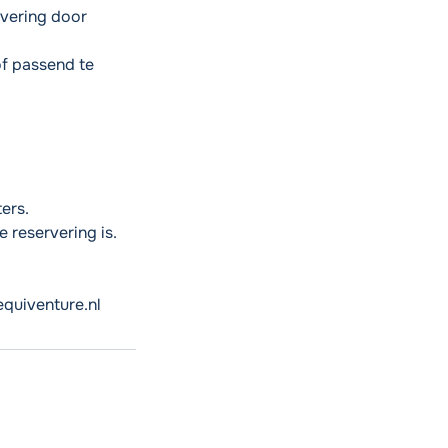
rvering door
of passend te
ers.
 reservering is.
equiventure.nl